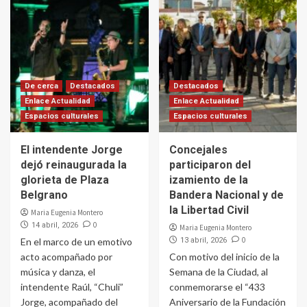
De cerca
Destacados
Destacados
Enlace Actualidad
Enlace Actualidad
Espacios culturales
Espacios culturales
El intendente Jorge
Concejales
dejó reinaugurada la
participaron del
glorieta de Plaza
izamiento de la
Belgrano
Bandera Nacional y de
la Libertad Civil
Maria Eugenia Montero
0
14 abril, 2026
Maria Eugenia Montero
0
En el marco de un emotivo
13 abril, 2026
acto acompañado por
Con motivo del inicio de la
música y danza, el
Semana de la Ciudad, al
intendente Raúl, “Chuli”
conmemorarse el “433
Jorge, acompañado del
Aniversario de la Fundación