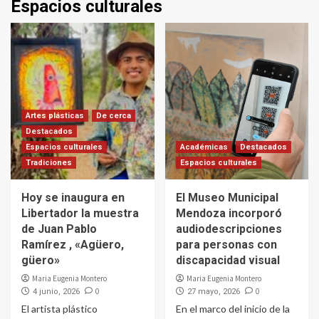
Espacios culturales
Artes plásticas
De cerca
Destacados
Espacios culturales
Académicas
Destacados
Tradiciones
Espacios culturales
Hoy se inaugura en
El Museo Municipal
Libertador la muestra
Mendoza incorporó
de Juan Pablo
audiodescripciones
Ramírez , «Agüero,
para personas con
güero»
discapacidad visual
Maria Eugenia Montero
Maria Eugenia Montero
0
0
4 junio, 2026
27 mayo, 2026
El artista plástico
En el marco del inicio de la