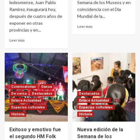
ledesmense, Juan Pablo
Semana de los Museos y en
Ramírez, inaugurará hoy,
coincidencia con el Día
después de cuatro años de
Mundial de la...
exponer en otras
Leer más
provincias y en...
Leer más
Convocatorias
Danza
De cerca
Destacados
Destacados
Enlace Actualidad
Enlace Actualidad
Espacios culturales
Espacios culturales
Historia
Historia
Exitoso y emotivo fue
Nueva edición de la
el segundo HM Folk
Semana de los