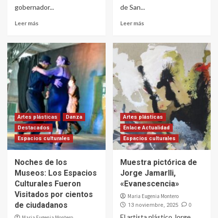
gobernador...
de San...
Leer más
Leer más
Artes plásticas
Danza
Artes plásticas
Destacados
Enlace Actualidad
Espacios culturales
Espacios culturales
Noches de los
Muestra pictórica de
Museos: Los Espacios
Jorge Jamarlli,
Culturales Fueron
«Evanescencia»
Visitados por cientos
Maria Eugenia Montero
de ciudadanos
0
13 noviembre, 2025
El artista plástico Jorge
Maria Eugenia Montero