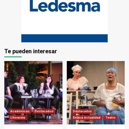
Te pueden interesar
Académicas
Destacados
Destacados
Literarura
Enlace Actualidad
Teatro