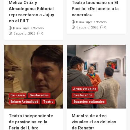
Meliza Ortiz y
Teatro tucumano en El
Almadegoma Editorial
Pasillo: «Del aceite a la
representaron a Jujuy
cacerola»
en el FILT
Maria Eugenia Montero
0
6 agosto, 2026
Maria Eugenia Montero
0
6 agosto, 2026
Artes Visuales
De cerca
Destacados
Destacados
Enlace Actualidad
Teatro
Espacios culturales
Teatro independiente
Muestra de artes
de provincias en la
visuales «Las delicias
Feria del Libro
de Renata»