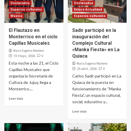
Destacados
Destacados
Espacios culturales
Enlace Actualidad
Música
Espacios culturales
El Flautazo en
Sadir participó en la
Monterrico en el ciclo
inauguración del
Capillas Musicales
Complejo Cultural
«Manka Fiesta» en La
Maria Eugenia Montero
Quiaca
0
10 mayo, 2026
Esta noche a las 21, el Ciclo
Maria Eugenia Montero
0
Capillas Musicales que
25 abril, 2026
organiza la Secretaría de
Carlos Sadir participó en La
Cultura de Jujuy, llega a
Quiaca de la puesta en
Monterrico....
funcionamiento de “Manka
Fiesta”, un espacio cultural,
Leer más
social, educativo y...
Leer más