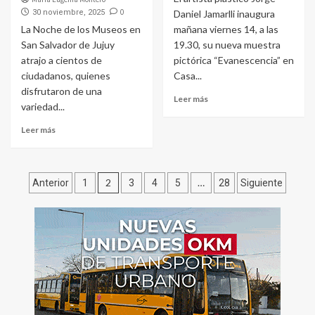
0
30 noviembre, 2025
Daniel Jamarlli inaugura
La Noche de los Museos en
mañana viernes 14, a las
San Salvador de Jujuy
19.30, su nueva muestra
atrajo a cientos de
pictórica “Evanescencia” en
ciudadanos, quienes
Casa...
disfrutaron de una
Leer más
variedad...
Leer más
Paginación
2
…
Anterior
1
3
4
5
28
Siguiente
de
entradas