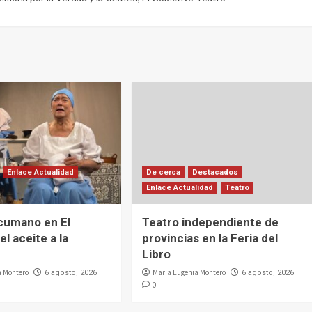
Enlace Actualidad
De cerca
Destacados
Enlace Actualidad
Teatro
cumano en El
Teatro independiente de
el aceite a la
provincias en la Feria del
Libro
a Montero
Maria Eugenia Montero
6 agosto, 2026
6 agosto, 2026
0