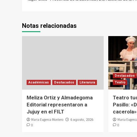
Notas relacionadas
Destacados
Académicas
Destacados
Literarura
Teatro
Meliza Ortiz y Almadegoma
Teatro tu
Editorial representaron a
Pasillo: «D
Jujuy en el FILT
cacerola»
Maria Eugenia Montero
Maria Eugeni
6 agosto, 2026
0
0