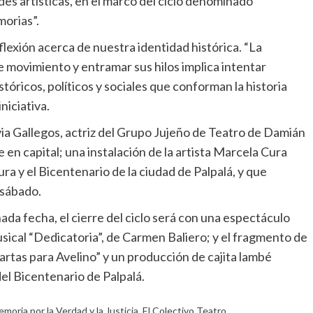
dades artísticas, en el marco del ciclo denominado
morias”.
flexión acerca de nuestra identidad histórica. “La
movimiento y entramar sus hilos implica intentar
tóricos, políticos y sociales que conforman la historia
niciativa.
ilvia Gallegos, actriz del Grupo Jujeño de Teatro de Damián
 en capital; una instalación de la artista Marcela Cura
ra y el Bicentenario de la ciudad de Palpalá, y que
 sábado.
da fecha, el cierre del ciclo será con una espectáculo
sical “Dedicatoria”, de Carmen Baliero; y el fragmento de
rtas para Avelino” y un producción de cajita lambé
 del Bicentenario de Palpalá.
emoria por la Verdad y la Justicia
,
El Colectivo Teatro