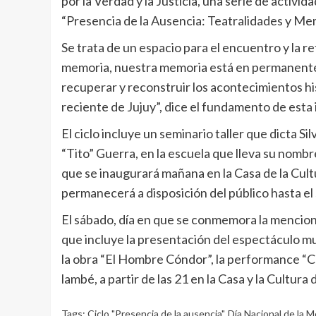
por la Verdad y la Justicia, una serie de activi
“Presencia de la Ausencia: Teatralidades y Me
Se trata de un espacio para el encuentro y la re
memoria, nuestra memoria está en permanente 
recuperar y reconstruir los acontecimientos his
reciente de Jujuy”, dice el fundamento de esta i
El ciclo incluye un seminario taller que dicta S
“Tito” Guerra, en la escuela que lleva su nombre
que se inaugurará mañana en la Casa de la Cultu
permanecerá a disposición del público hasta el
El sábado, día en que se conmemora la menciona
que incluye la presentación del espectáculo mu
la obra “El Hombre Cóndor”, la performance “Ca
lambé, a partir de las 21 en la Casa y la Cultura
Tags:
Ciclo "Presencia de la ausencia"
,
Día Nacional de la M