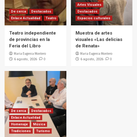
Artes Visuales
De cerca
Destacados
Destacados
Enlace Actualidad
Teatro
Espacios culturales
Teatro independiente
Muestra de artes
de provincias en la
visuales «Las delicias
Feria del Libro
de Renata»
Maria Eugenia Montero
Maria Eugenia Montero
0
0
6 agosto, 2026
6 agosto, 2026
De cerca
Destacados
Enlace Actualidad
Homenaje
Música
Tradiciones
Turismo