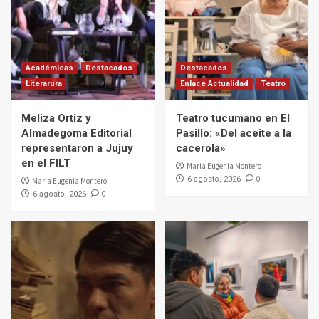
Académicas
Destacados
Destacados
Literarura
Enlace Actualidad
Teatro
Meliza Ortiz y
Teatro tucumano en El
Almadegoma Editorial
Pasillo: «Del aceite a la
representaron a Jujuy
cacerola»
en el FILT
Maria Eugenia Montero
0
6 agosto, 2026
Maria Eugenia Montero
0
6 agosto, 2026