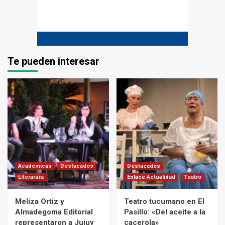
Te pueden interesar
Académicas
Destacados
Destacados
Literarura
Enlace Actualidad
Teatro
Meliza Ortiz y
Teatro tucumano en El
Almadegoma Editorial
Pasillo: «Del aceite a la
representaron a Jujuy
cacerola»