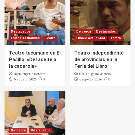
Destacados
De cerca
Destacados
Enlace Actualidad
Teatro
Enlace Actualidad
Teatro
Teatro tucumano en El
Teatro independiente
Pasillo: «Del aceite a
de provincias en la
la cacerola»
Feria del Libro
Maria Eugenia Montero
Maria Eugenia Montero
0
0
6 agosto, 2026
6 agosto, 2026
De cerca
Destacados