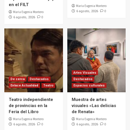
en el FILT
Maria Eugenia Montero
0
6 agosto, 2026
Maria Eugenia Montero
0
6 agosto, 2026
Artes Visuales
De cerca
Destacados
Destacados
Enlace Actualidad
Teatro
Espacios culturales
Teatro independiente
Muestra de artes
de provincias en la
visuales «Las delicias
Feria del Libro
de Renata»
Maria Eugenia Montero
Maria Eugenia Montero
0
0
6 agosto, 2026
6 agosto, 2026