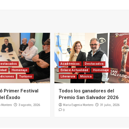
Destacados
Académicas
Destacados
lidad
Homenaje
Enlace Actualidad
Homenaje
adiciones
Turismo
Literarura
Música
ó Primer Festival
Todos los ganadores del
del Éxodo
Premio San Salvador 2026
a Montero
Maria Eugenia Montero
3 agosto, 2026
31 julio, 2026
0