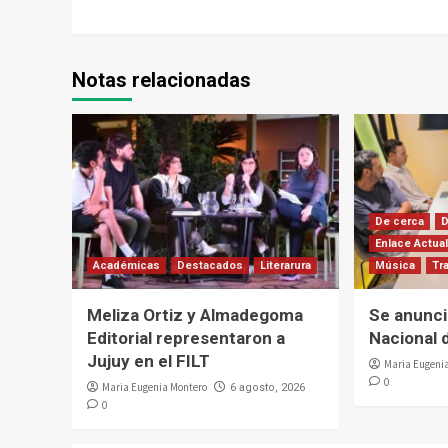
Notas relacionadas
De cerca
Enlace Actua
Académicas
Destacados
Literarura
Música
Tr
Meliza Ortiz y Almadegoma
Se anunci
Editorial representaron a
Nacional 
Jujuy en el FILT
Maria Eugeni
0
Maria Eugenia Montero
6 agosto, 2026
0