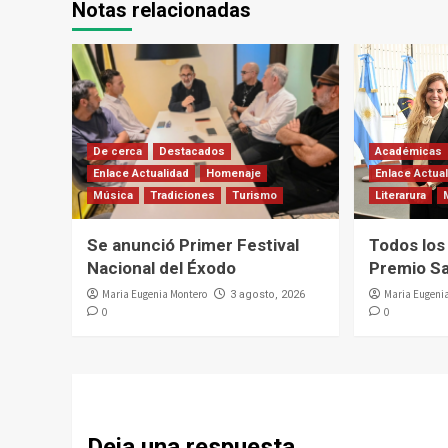
Notas relacionadas
De cerca
Destacados
Académicas
Enlace Actualidad
Homenaje
Enlace Actua
Música
Tradiciones
Turismo
Literarura
Se anunció Primer Festival
Todos los
Nacional del Éxodo
Premio Sa
Maria Eugenia Montero
Maria Eugeni
3 agosto, 2026
0
0
Deja una respuesta