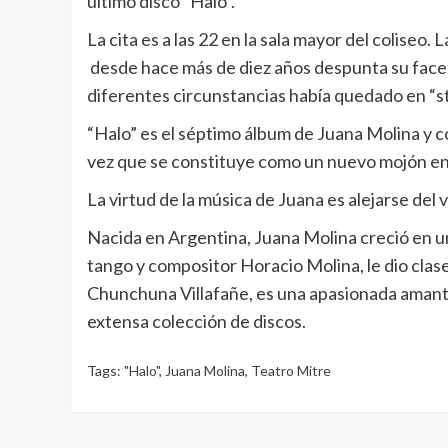
último disco “Halo”.
La cita es a las 22 en la sala mayor del coliseo.
desde hace más de diez años despunta su faceta
diferentes circunstancias había quedado en “st
“Halo” es el séptimo álbum de Juana Molina y co
vez que se constituye como un nuevo mojón en 
La virtud de la música de Juana es alejarse de
Nacida en Argentina, Juana Molina creció en u
tango y compositor Horacio Molina, le dio clase
Chunchuna Villafañe, es una apasionada amante 
extensa colección de discos.
Tags:
"Halo"
,
Juana Molina
,
Teatro Mitre