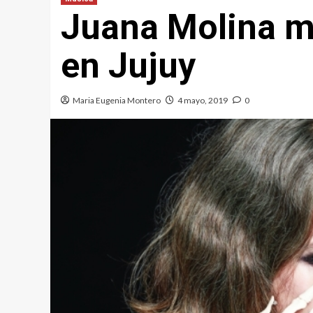
Juana Molina m
en Jujuy
Maria Eugenia Montero
4 mayo, 2019
0