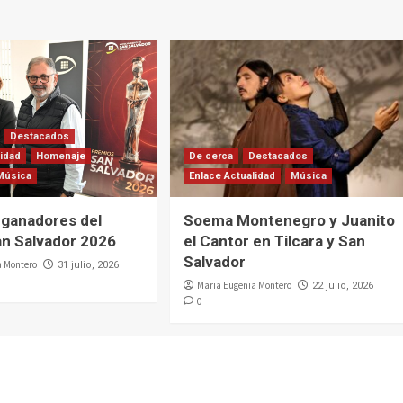
Destacados
lidad
Homenaje
De cerca
Destacados
Música
Enlace Actualidad
Música
 ganadores del
Soema Montenegro y Juanito
n Salvador 2026
el Cantor en Tilcara y San
Salvador
a Montero
31 julio, 2026
Maria Eugenia Montero
22 julio, 2026
0