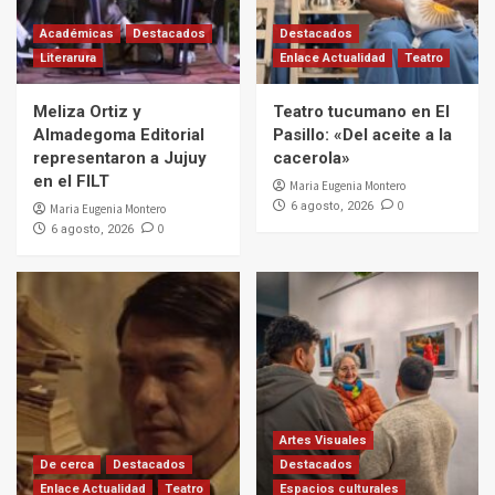
Académicas
Destacados
Destacados
Literarura
Enlace Actualidad
Teatro
Meliza Ortiz y
Teatro tucumano en El
Almadegoma Editorial
Pasillo: «Del aceite a la
representaron a Jujuy
cacerola»
en el FILT
Maria Eugenia Montero
0
6 agosto, 2026
Maria Eugenia Montero
0
6 agosto, 2026
Artes Visuales
De cerca
Destacados
Destacados
Enlace Actualidad
Teatro
Espacios culturales