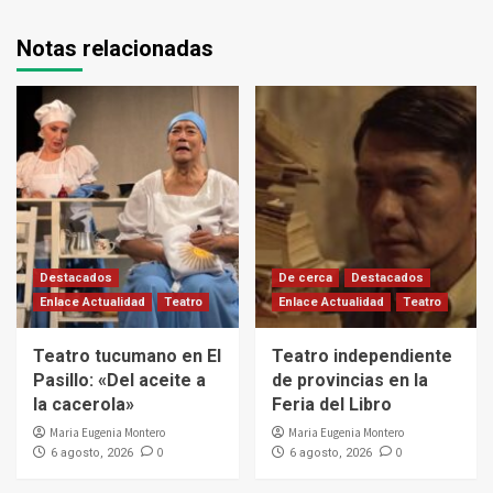
Notas relacionadas
Destacados
De cerca
Destacados
Enlace Actualidad
Teatro
Enlace Actualidad
Teatro
Teatro tucumano en El
Teatro independiente
Pasillo: «Del aceite a
de provincias en la
la cacerola»
Feria del Libro
Maria Eugenia Montero
Maria Eugenia Montero
0
0
6 agosto, 2026
6 agosto, 2026