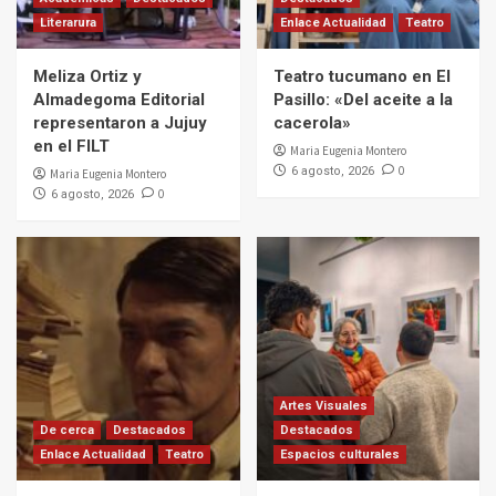
Literarura
Enlace Actualidad
Teatro
Meliza Ortiz y
Teatro tucumano en El
Almadegoma Editorial
Pasillo: «Del aceite a la
representaron a Jujuy
cacerola»
en el FILT
Maria Eugenia Montero
0
6 agosto, 2026
Maria Eugenia Montero
0
6 agosto, 2026
Artes Visuales
De cerca
Destacados
Destacados
Enlace Actualidad
Teatro
Espacios culturales