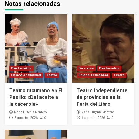
Notas relacionadas
Destacados
De cerca
Destacados
Enlace Actualidad
Teatro
Enlace Actualidad
Teatro
Teatro tucumano en El
Teatro independiente
Pasillo: «Del aceite a
de provincias en la
la cacerola»
Feria del Libro
Maria Eugenia Montero
Maria Eugenia Montero
0
0
6 agosto, 2026
6 agosto, 2026