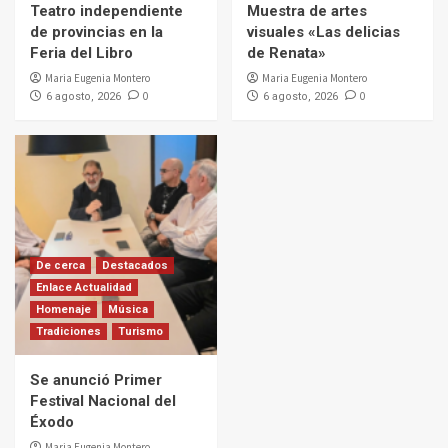
Teatro independiente
Muestra de artes
de provincias en la
visuales «Las delicias
Feria del Libro
de Renata»
Maria Eugenia Montero
Maria Eugenia Montero
0
0
6 agosto, 2026
6 agosto, 2026
De cerca
Destacados
Enlace Actualidad
Homenaje
Música
Tradiciones
Turismo
Se anunció Primer
Festival Nacional del
Éxodo
Maria Eugenia Montero