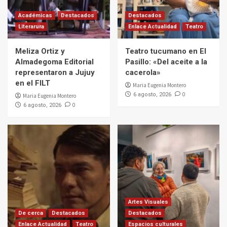
Académicas
Destacados
Destacados
Literarura
Enlace Actualidad
Teatro
Meliza Ortiz y
Teatro tucumano en El
Almadegoma Editorial
Pasillo: «Del aceite a la
representaron a Jujuy
cacerola»
en el FILT
Maria Eugenia Montero
0
6 agosto, 2026
Maria Eugenia Montero
0
6 agosto, 2026
Artes Visuales
De cerca
Destacados
Destacados
Enlace Actualidad
Teatro
Espacios culturales