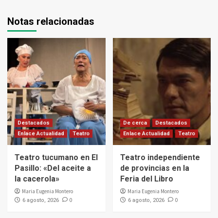
Notas relacionadas
Destacados
De cerca
Destacados
Enlace Actualidad
Teatro
Enlace Actualidad
Teatro
Teatro tucumano en El
Teatro independiente
Pasillo: «Del aceite a
de provincias en la
la cacerola»
Feria del Libro
Maria Eugenia Montero
Maria Eugenia Montero
0
0
6 agosto, 2026
6 agosto, 2026