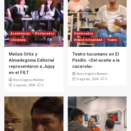
Académicas
Destacados
Destacados
Literarura
Enlace Actualidad
Teatro
Meliza Ortiz y
Teatro tucumano en El
Almadegoma Editorial
Pasillo: «Del aceite a la
representaron a Jujuy
cacerola»
en el FILT
Maria Eugenia Montero
0
6 agosto, 2026
Maria Eugenia Montero
0
6 agosto, 2026