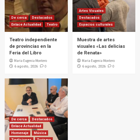
Artes Visuales
De cerca
Destacados
Destacados
Enlace Actualidad
Teatro
Espacios culturales
Teatro independiente
Muestra de artes
de provincias en la
visuales «Las delicias
Feria del Libro
de Renata»
Maria Eugenia Montero
Maria Eugenia Montero
0
0
6 agosto, 2026
6 agosto, 2026
De cerca
Destacados
Enlace Actualidad
Homenaje
Música
Tradiciones
Turismo