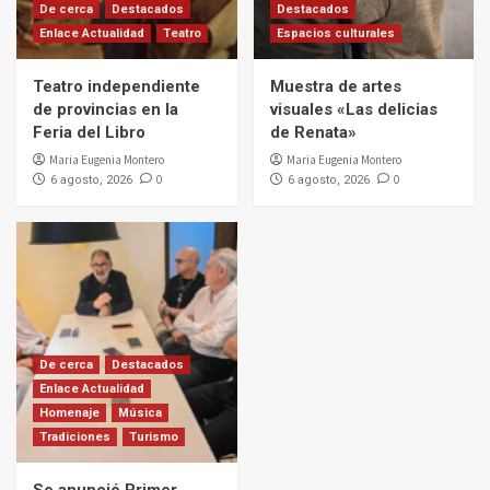
De cerca
Destacados
Destacados
Enlace Actualidad
Teatro
Espacios culturales
Teatro independiente
Muestra de artes
de provincias en la
visuales «Las delicias
Feria del Libro
de Renata»
Maria Eugenia Montero
Maria Eugenia Montero
0
0
6 agosto, 2026
6 agosto, 2026
De cerca
Destacados
Enlace Actualidad
Homenaje
Música
Tradiciones
Turismo