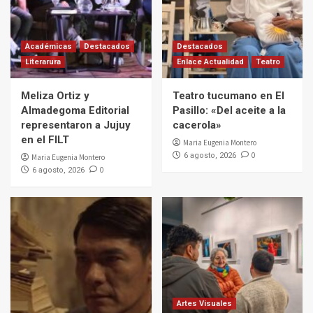
Académicas
Destacados
Destacados
Literarura
Enlace Actualidad
Teatro
Meliza Ortiz y
Teatro tucumano en El
Almadegoma Editorial
Pasillo: «Del aceite a la
representaron a Jujuy
cacerola»
en el FILT
Maria Eugenia Montero
0
6 agosto, 2026
Maria Eugenia Montero
0
6 agosto, 2026
Artes Visuales