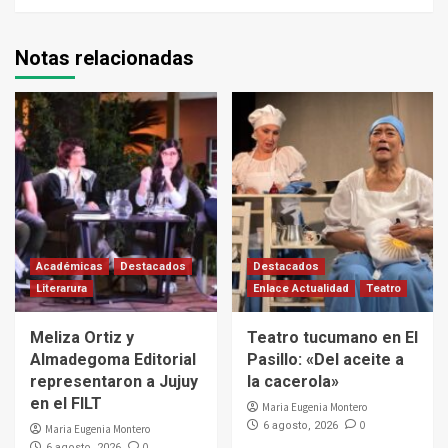
Notas relacionadas
Académicas
Destacados
Destacados
Literarura
Enlace Actualidad
Teatro
Meliza Ortiz y
Teatro tucumano en El
Almadegoma Editorial
Pasillo: «Del aceite a
representaron a Jujuy
la cacerola»
en el FILT
Maria Eugenia Montero
0
6 agosto, 2026
Maria Eugenia Montero
0
6 agosto, 2026