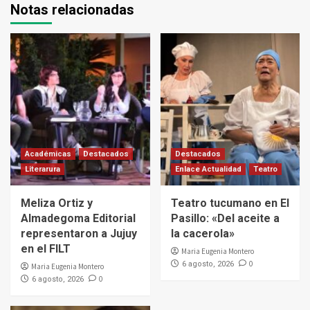
Notas relacionadas
Académicas
Destacados
Destacados
Literarura
Enlace Actualidad
Teatro
Meliza Ortiz y
Teatro tucumano en El
Almadegoma Editorial
Pasillo: «Del aceite a
representaron a Jujuy
la cacerola»
en el FILT
Maria Eugenia Montero
0
6 agosto, 2026
Maria Eugenia Montero
0
6 agosto, 2026