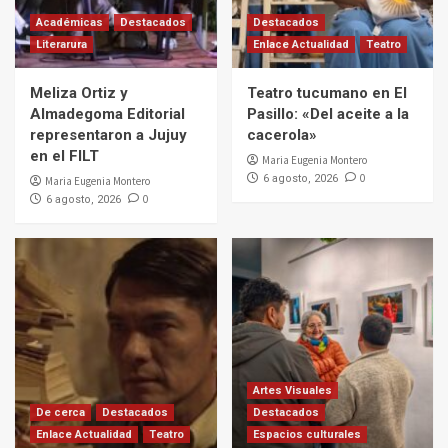
Académicas
Destacados
Destacados
Literarura
Enlace Actualidad
Teatro
Meliza Ortiz y
Teatro tucumano en El
Almadegoma Editorial
Pasillo: «Del aceite a la
representaron a Jujuy
cacerola»
en el FILT
Maria Eugenia Montero
0
6 agosto, 2026
Maria Eugenia Montero
0
6 agosto, 2026
Artes Visuales
De cerca
Destacados
Destacados
Enlace Actualidad
Teatro
Espacios culturales