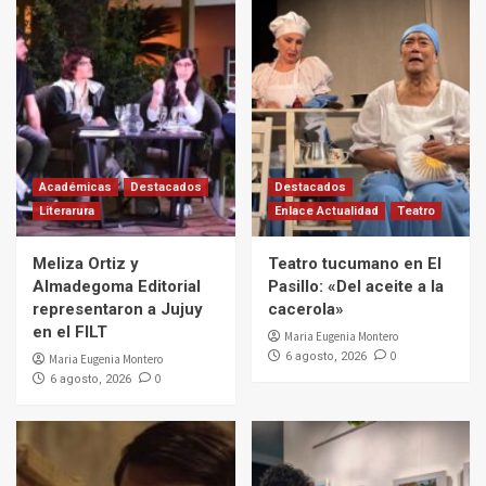
Académicas
Destacados
Destacados
Literarura
Enlace Actualidad
Teatro
Meliza Ortiz y
Teatro tucumano en El
Almadegoma Editorial
Pasillo: «Del aceite a la
representaron a Jujuy
cacerola»
en el FILT
Maria Eugenia Montero
0
6 agosto, 2026
Maria Eugenia Montero
0
6 agosto, 2026