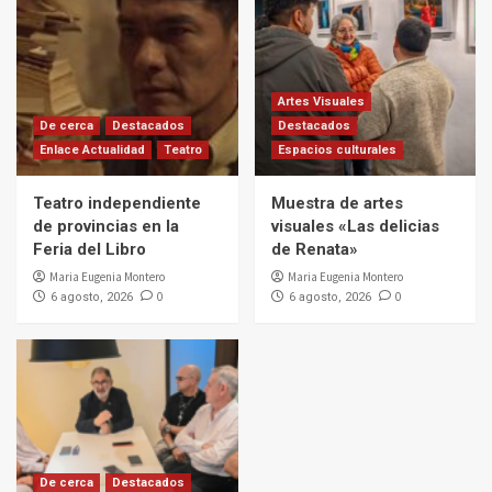
Artes Visuales
De cerca
Destacados
Destacados
Enlace Actualidad
Teatro
Espacios culturales
Teatro independiente
Muestra de artes
de provincias en la
visuales «Las delicias
Feria del Libro
de Renata»
Maria Eugenia Montero
Maria Eugenia Montero
0
0
6 agosto, 2026
6 agosto, 2026
De cerca
Destacados