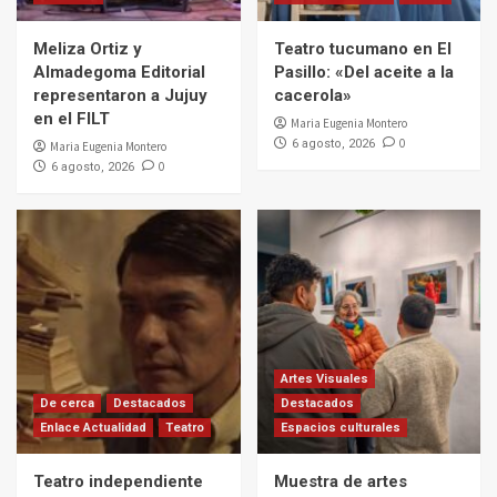
Meliza Ortiz y
Teatro tucumano en El
Almadegoma Editorial
Pasillo: «Del aceite a la
representaron a Jujuy
cacerola»
en el FILT
Maria Eugenia Montero
0
6 agosto, 2026
Maria Eugenia Montero
0
6 agosto, 2026
Artes Visuales
De cerca
Destacados
Destacados
Enlace Actualidad
Teatro
Espacios culturales
Teatro independiente
Muestra de artes