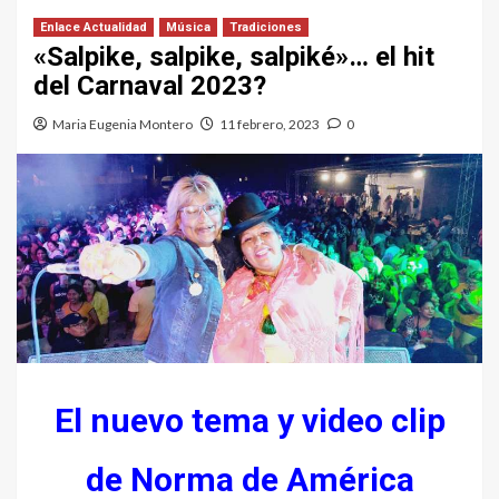
Enlace Actualidad
Música
Tradiciones
«Salpike, salpike, salpiké»… el hit
del Carnaval 2023?
Maria Eugenia Montero
11 febrero, 2023
0
El nuevo tema y video clip
de Norma de América