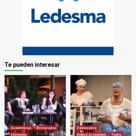
Te pueden interesar
Académicas
Destacados
Destacados
Literarura
Enlace Actualidad
Teatro