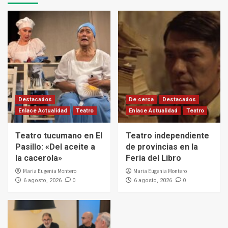
Destacados
De cerca
Destacados
Enlace Actualidad
Teatro
Enlace Actualidad
Teatro
Teatro tucumano en El
Teatro independiente
Pasillo: «Del aceite a
de provincias en la
la cacerola»
Feria del Libro
Maria Eugenia Montero
Maria Eugenia Montero
0
0
6 agosto, 2026
6 agosto, 2026