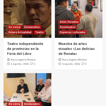
Artes Visuales
De cerca
Destacados
Destacados
Enlace Actualidad
Teatro
Espacios culturales
Teatro independiente
Muestra de artes
de provincias en la
visuales «Las delicias
Feria del Libro
de Renata»
Maria Eugenia Montero
Maria Eugenia Montero
0
0
6 agosto, 2026
6 agosto, 2026
De cerca
Destacados