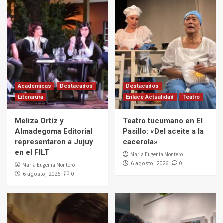
Académicas
Destacados
Destacados
Literarura
Enlace Actualidad
Teatro
Meliza Ortiz y
Teatro tucumano en El
Almadegoma Editorial
Pasillo: «Del aceite a la
representaron a Jujuy
cacerola»
en el FILT
Maria Eugenia Montero
0
6 agosto, 2026
Maria Eugenia Montero
0
6 agosto, 2026