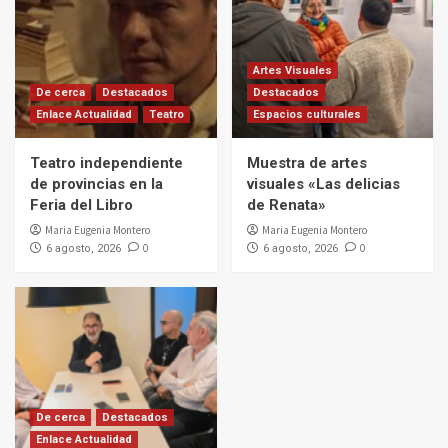
Artes Visuales
De cerca
Destacados
Destacados
Enlace Actualidad
Teatro
Espacios culturales
Teatro independiente
Muestra de artes
de provincias en la
visuales «Las delicias
Feria del Libro
de Renata»
Maria Eugenia Montero
Maria Eugenia Montero
0
0
6 agosto, 2026
6 agosto, 2026
De cerca
Destacados
Enlace Actualidad