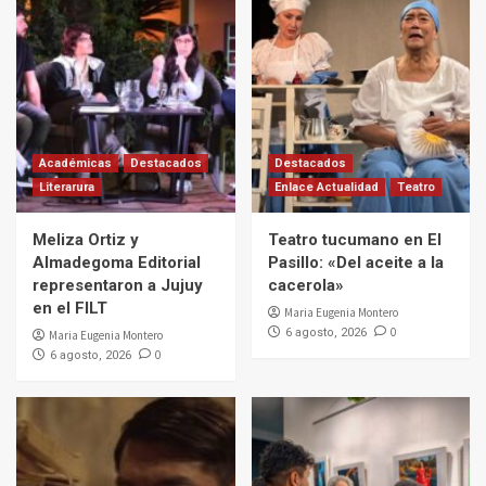
Académicas
Destacados
Destacados
Literarura
Enlace Actualidad
Teatro
Meliza Ortiz y
Teatro tucumano en El
Almadegoma Editorial
Pasillo: «Del aceite a la
representaron a Jujuy
cacerola»
en el FILT
Maria Eugenia Montero
0
6 agosto, 2026
Maria Eugenia Montero
0
6 agosto, 2026