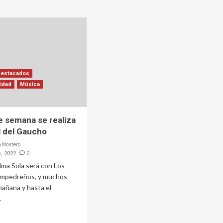
Destacados
lidad
Música
de semana se realiza
al del Gaucho
a Montero
0
, 2022
alma Sola será con Los
Sampedreños, y muchos
añana y hasta el
.