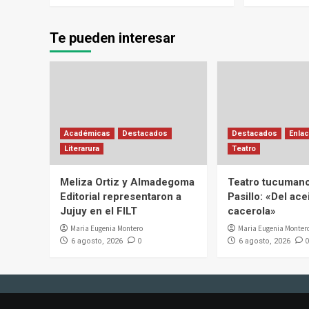
Te pueden interesar
Académicas
Destacados
Destacados
Enlac
Literarura
Teatro
Meliza Ortiz y Almadegoma
Teatro tucumano
Editorial representaron a
Pasillo: «Del acei
Jujuy en el FILT
cacerola»
Maria Eugenia Montero
Maria Eugenia Monter
0
0
6 agosto, 2026
6 agosto, 2026