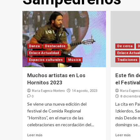
Danza
Destacados
De cerca
Enlace Actualidad
Enlace Actua
Espacios culturales
Música
Tradiciones
Muchos artistas en Los
Este fin 
Hornitos 2023
el Festiv
Maria Eugenia Montero
Maria Eugeni
14 agosto, 2023
0
8 diciembre
Se viene una nueva edición del
La cita en P
festival de Comida Regional
Izkierdos, 
“Hornitos”, en el marco de las
más Desde m
celebraciones en recordación del...
domingo se..
Leer más
Leer más