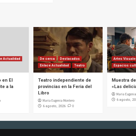
e Actualidad
De cerca
Destacados
Artes Visuale
Enlace Actualidad
Teatro
Espacios cult
 en El
Teatro independiente de
Muestra de 
te a la
provincias en la Feria del
«Las delic
Libro
Maria Eugenia
6 agosto, 2
o
Maria Eugenia Montero
0
6 agosto, 2026