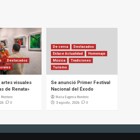
De cerca
Destacados
Enlace Actualidad
Homenaje
s
Destacados
Música
Tradiciones
urales
Turismo
artes visuales
Se anunció Primer Festival
ias de Renata»
Nacional del Éxodo
 Montero
Maria Eugenia Montero
0
0
026
3 agosto, 2026