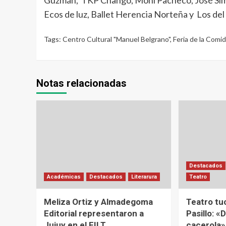
Ecos de luz, Ballet Herencia Norteña y Los del 
Tags:
Centro Cultural "Manuel Belgrano"
,
Feria de la Comi
Notas relacionadas
Destacados
Académicas
Destacados
Literarura
Teatro
Meliza Ortiz y Almadegoma
Teatro tu
Editorial representaron a
Pasillo: «D
Jujuy en el FILT
cacerola»