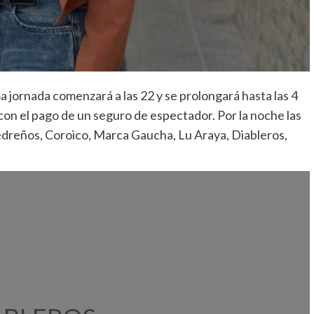
a jornada comenzará a las 22 y se prolongará hasta las 4
 con el pago de un seguro de espectador. Por la noche las
edreños, Coroico, Marca Gaucha, Lu Araya, Diableros,