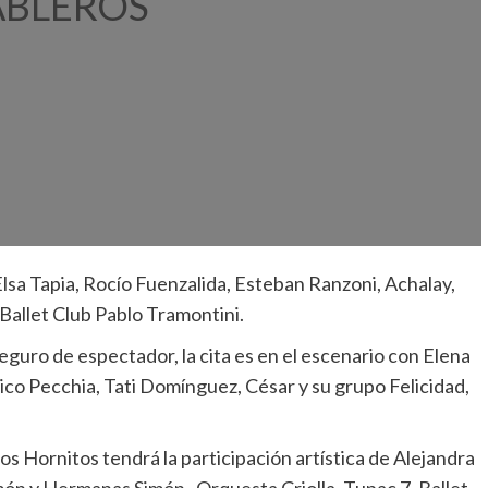
ABLEROS
 Elsa Tapia, Rocío Fuenzalida, Esteban Ranzoni, Achalay,
 Ballet Club Pablo Tramontini.
eguro de espectador, la cita es en el escenario con Elena
co Pecchia, Tati Domínguez, César y su grupo Felicidad,
 los Hornitos tendrá la participación artística de Alejandra
n y Hermanas Simón, Orquesta Criolla, Tupac 7, Ballet