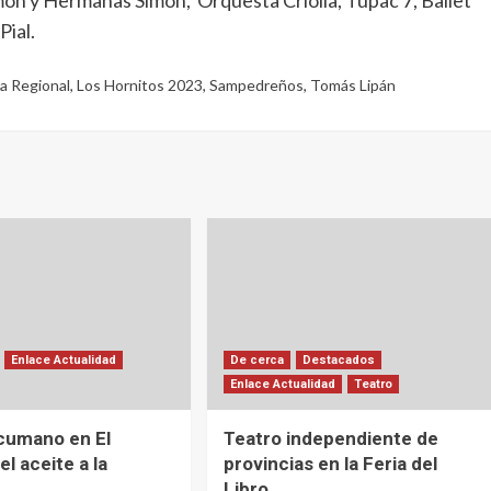
Pial.
da Regional
,
Los Hornitos 2023
,
Sampedreños
,
Tomás Lipán
Enlace Actualidad
De cerca
Destacados
Enlace Actualidad
Teatro
cumano en El
Teatro independiente de
el aceite a la
provincias en la Feria del
Libro