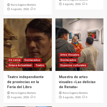
0
6 agosto, 2026
Maria Eugenia Montero
0
6 agosto, 2026
Artes Visuales
De cerca
Destacados
Destacados
Enlace Actualidad
Teatro
Espacios culturales
Teatro independiente
Muestra de artes
de provincias en la
visuales «Las delicias
Feria del Libro
de Renata»
Maria Eugenia Montero
Maria Eugenia Montero
0
0
6 agosto, 2026
6 agosto, 2026