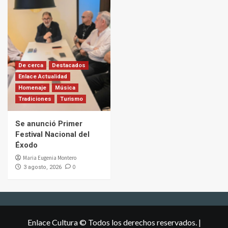
De cerca
Destacados
Enlace Actualidad
Homenaje
Música
Tradiciones
Turismo
Se anunció Primer
Festival Nacional del
Éxodo
Maria Eugenia Montero
0
3 agosto, 2026
Enlace Cultura © Todos los derechos reservados.
|