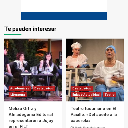
Te pueden interesar
Académicas
Destacados
Destacados
Literarura
Enlace Actualidad
Teatro
Meliza Ortiz y
Teatro tucumano en El
Almadegoma Editorial
Pasillo: «Del aceite a la
representaron a Jujuy
cacerola»
en el FILT
Maria Eugenia Montero