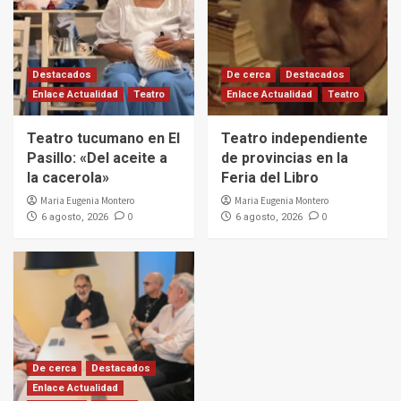
Destacados
De cerca
Destacados
Enlace Actualidad
Teatro
Enlace Actualidad
Teatro
Teatro tucumano en El
Teatro independiente
Pasillo: «Del aceite a
de provincias en la
la cacerola»
Feria del Libro
Maria Eugenia Montero
Maria Eugenia Montero
0
0
6 agosto, 2026
6 agosto, 2026
De cerca
Destacados
Enlace Actualidad