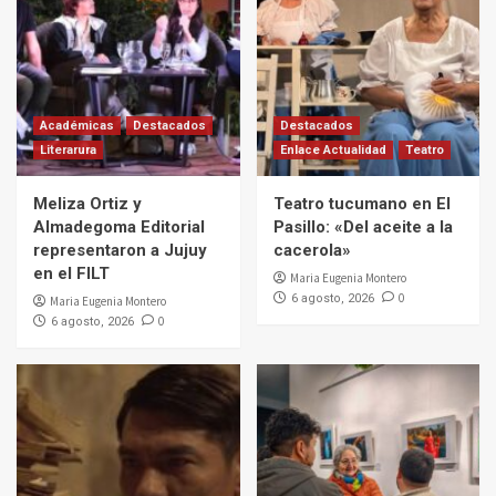
Académicas
Destacados
Destacados
Literarura
Enlace Actualidad
Teatro
Meliza Ortiz y
Teatro tucumano en El
Almadegoma Editorial
Pasillo: «Del aceite a la
representaron a Jujuy
cacerola»
en el FILT
Maria Eugenia Montero
0
6 agosto, 2026
Maria Eugenia Montero
0
6 agosto, 2026