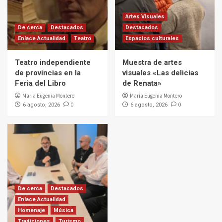
Artes Visuales
De cerca
Destacados
Destacados
Enlace Actualidad
Teatro
Espacios culturales
Teatro independiente
Muestra de artes
de provincias en la
visuales «Las delicias
Feria del Libro
de Renata»
Maria Eugenia Montero
Maria Eugenia Montero
0
0
6 agosto, 2026
6 agosto, 2026
De cerca
Destacados
Enlace Actualidad
Homenaje
Música
Tradiciones
Turismo