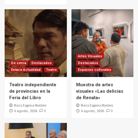
Artes Visuales
De cerca
Destacados
Destacados
Enlace Actualidad
Teatro
Espacios culturales
Teatro independiente
Muestra de artes
de provincias en la
visuales «Las delicias
Feria del Libro
de Renata»
Maria Eugenia Montero
Maria Eugenia Montero
0
0
6 agosto, 2026
6 agosto, 2026