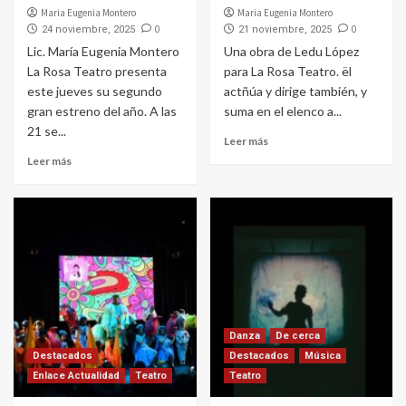
Maria Eugenia Montero
Maria Eugenia Montero
0
0
24 noviembre, 2025
21 noviembre, 2025
Lic. María Eugenia Montero
Una obra de Ledu López
La Rosa Teatro presenta
para La Rosa Teatro. ël
este jueves su segundo
actñúa y dirige también, y
gran estreno del año. A las
suma en el elenco a...
21 se...
Leer más
Leer más
Danza
De cerca
Destacados
Destacados
Música
Enlace Actualidad
Teatro
Teatro