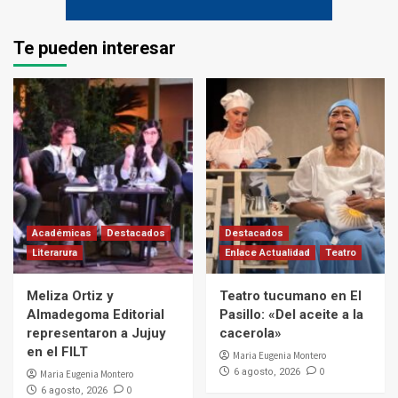
Te pueden interesar
Académicas
Destacados
Destacados
Literarura
Enlace Actualidad
Teatro
Meliza Ortiz y
Teatro tucumano en El
Almadegoma Editorial
Pasillo: «Del aceite a la
representaron a Jujuy
cacerola»
en el FILT
Maria Eugenia Montero
0
6 agosto, 2026
Maria Eugenia Montero
0
6 agosto, 2026