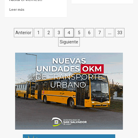
Leer más
Paginación
4
…
Anterior
1
2
3
5
6
7
33
de
Siguiente
entradas