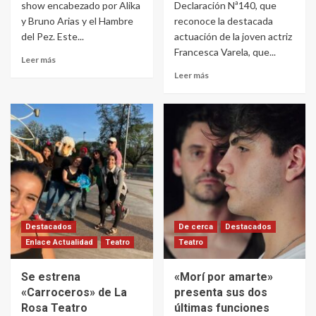
show encabezado por Alika
Declaración Nª140, que
y Bruno Arias y el Hambre
reconoce la destacada
del Pez. Este...
actuación de la joven actriz
Francesca Varela, que...
Leer más
Leer más
Destacados
De cerca
Destacados
Enlace Actualidad
Teatro
Teatro
Se estrena
«Morí por amarte»
«Carroceros» de La
presenta sus dos
Rosa Teatro
últimas funciones