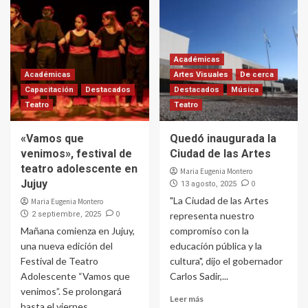
Académicas
Académicas
Artes Visuales
De cerca
Capacitación
Destacados
Destacados
Música
Teatro
Teatro
«Vamos que
Quedó inaugurada la
venimos», festival de
Ciudad de las Artes
teatro adolescente en
Maria Eugenia Montero
Jujuy
0
13 agosto, 2025
"La Ciudad de las Artes
Maria Eugenia Montero
0
2 septiembre, 2025
representa nuestro
Mañana comienza en Jujuy,
compromiso con la
una nueva edición del
educación pública y la
Festival de Teatro
cultura", dijo el gobernador
Adolescente “Vamos que
Carlos Sadir,...
venimos”. Se prolongará
Leer más
hasta el viernes...