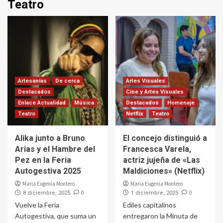
Teatro
Artesanias
De cerca
Artes Visuales
Destacados
Cine y Artes Visuales
Enlace Actualidad
Música
Destacados
Homenaje
Teatro
Netflix
Teatro
Alika junto a Bruno
El concejo distinguió a
Arias y el Hambre del
Francesca Varela,
Pez en la Feria
actriz jujeña de «Las
Autogestiva 2025
Maldiciones» (Netflix)
Maria Eugenia Montero
Maria Eugenia Montero
0
0
8 diciembre, 2025
1 diciembre, 2025
Vuelve la Feria
Ediles capitalinos
Autogestiva, que suma un
entregaron la Minuta de