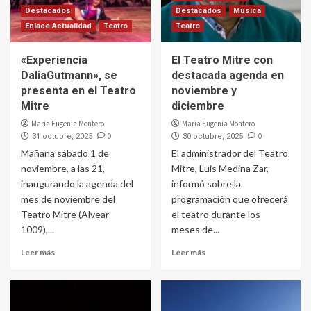
Destacados
Destacados
Música
Enlace Actualidad
Teatro
Teatro
«Experiencia
El Teatro Mitre con
DaliaGutmann», se
destacada agenda en
presenta en el Teatro
noviembre y
Mitre
diciembre
Maria Eugenia Montero
Maria Eugenia Montero
0
0
31 octubre, 2025
30 octubre, 2025
Mañana sábado 1 de
El administrador del Teatro
noviembre, a las 21,
Mitre, Luis Medina Zar,
inaugurando la agenda del
informó sobre la
mes de noviembre del
programación que ofrecerá
Teatro Mitre (Alvear
el teatro durante los
1009),...
meses de...
Leer más
Leer más